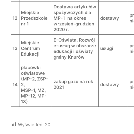
Dostawa artykułów
Miejskie
spożywczych dla
p
12
Przedszkole
MP-1 na okres
dostawy
n
nr 1
wrzesień-grudzień
2020 r.
E-Oświata. Rozwój
Miejskie
e-usług w obszarze
p
13
Centrum
usługi
edukacji i oświaty
n
Edukacji
gminy Knurów
placówki
oświatowe
(MP-2, ZSP-
zakup gazu na rok
p
14
2,
dostawy
2021
n
MSP-1, MŻ,
MP-12, MP-
13)
Wyświetleń:
20