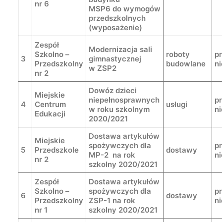
nr 6
MSP6 do wymogów
przedszkolnych
(wyposażenie)
Zespół
Modernizacja sali
Szkolno –
roboty
p
3
gimnastycznej
Przedszkolny
budowlane
n
w ZSP2
nr 2
Dowóz dzieci
Miejskie
niepełnosprawnych
p
4
Centrum
usługi
w roku szkolnym
n
Edukacji
2020/2021
Dostawa artykułów
Miejskie
spożywczych dla
p
5
Przedszkole
dostawy
MP-2 na rok
n
nr 2
szkolny 2020/2021
Zespół
Dostawa artykułów
Szkolno –
spożywczych dla
p
6
dostawy
Przedszkolny
ZSP-1 na rok
n
nr 1
szkolny 2020/2021