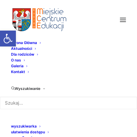
Otwórz pasek narzędzi
Strona Główna
Aktualności
Dla rodziców
Plan zamówień
O nas
Galeria
publicznych na rok
Kontakt
2020
Wyszukiwanie
31 GRUDNIA 2019
|
W
PLAN ZAMÓWIEŃ
|
PRZEZ
PH
wyszukiwarka
ułatwienia dostępu