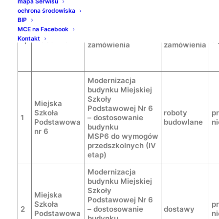
mapa Serwisu
ochrona środowiska
BIP
MCE na Facebook
Przedmiot
rodzaj
Kontakt
Lp
Placówka
tr
zamówienia
zamówienia
Modernizacja
budynku Miejskiej
Szkoły
Miejska
Podstawowej Nr 6
Szkoła
roboty
p
1
– dostosowanie
Podstawowa
budowlane
n
budynku
nr 6
MSP6 do wymogów
przedszkolnych (IV
etap)
Modernizacja
budynku Miejskiej
Szkoły
Miejska
Podstawowej Nr 6
Szkoła
p
2
– dostosowanie
dostawy
Podstawowa
n
budynku