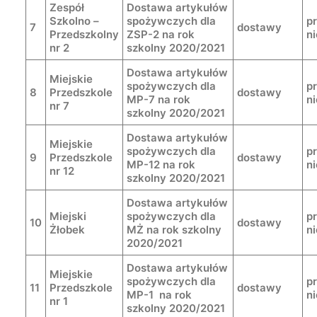
Zespół
Dostawa artykułów
Szkolno –
spożywczych dla
p
7
dostawy
Przedszkolny
ZSP-2 na rok
n
nr 2
szkolny 2020/2021
Dostawa artykułów
Miejskie
spożywczych dla
p
8
Przedszkole
dostawy
MP-7 na rok
n
nr 7
szkolny 2020/2021
Dostawa artykułów
Miejskie
spożywczych dla
p
9
Przedszkole
dostawy
MP-12 na rok
n
nr 12
szkolny 2020/2021
Dostawa artykułów
Miejski
spożywczych dla
p
10
dostawy
Żłobek
MŻ na rok szkolny
n
2020/2021
Dostawa artykułów
Miejskie
spożywczych dla
p
11
Przedszkole
dostawy
MP-1 na rok
n
nr 1
szkolny 2020/2021